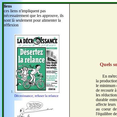
liens
ces liens n'impliquent pas
nécessairement que les approuve, ils
sont là seulement pour alimenter la
réflexion
Quels so
En métrop
la productio
le minimum de
de recourir 
les réduction
Décroissance; refuser la relance
durable entre
affecte leur
au coeur de 
l'équilibre d