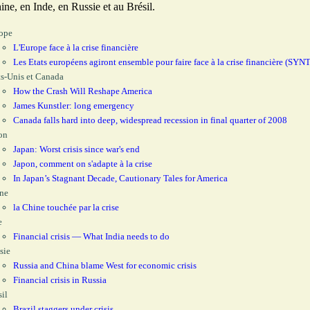
ne, en Inde, en Russie et au Brésil.
ope
L'Europe face à la crise financière
Les Etats européens agiront ensemble pour faire face à la crise financière (SY
ts-Unis et Canada
How the Crash Will Reshape America
James Kunstler: long emergency
Canada falls hard into deep, widespread recession in final quarter of 2008
on
Japan: Worst crisis since war's end
Japon, comment on s'adapte à la crise
In Japan’s Stagnant Decade, Cautionary Tales for America
ne
la Chine touchée par la crise
e
Financial crisis — What India needs to do
sie
Russia and China blame West for economic crisis
Financial crisis in Russia
sil
Brazil staggers under crisis