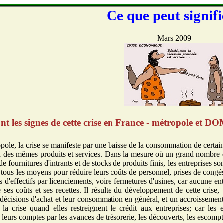
Ce que peut signifie
Mars 2009
nt les signes de cette crise en France - métropole et D
ole, la crise se manifeste par une baisse de la consommation de certains 
n des mêmes produits et services. Dans la mesure où un grand nombre d'
 fournitures d'intrants et de stocks de produits finis, les entreprises so
à tous les moyens pour réduire leurs coûts de personnel, prises de congé
s d'effectifs par licenciements, voire fermetures d'usines, car aucune en
 ses coûts et ses recettes. Il résulte du développement de cette crise, 
s décisions d'achat et leur consommation en général, et un accroissem
la crise quand elles restreignent le crédit aux entreprises; car les
e leurs comptes par les avances de trésorerie, les découverts, les escompte