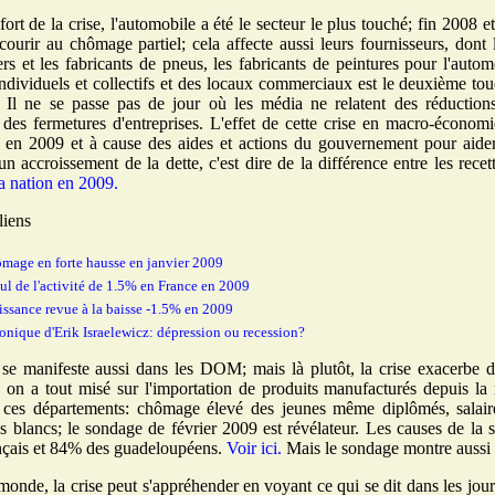
ort de la crise, l'automobile a été le secteur le plus touché; fin 2008 e
ecourir au chômage partiel; cela affecte aussi leurs fournisseurs, dont 
rs et les fabricants de pneus, les fabricants de peintures pour l'auto
 individuels et collectifs et des locaux commerciaux est le deuxième tou
. Il ne se passe pas de jour où les média ne relatent des réductions
et des fermetures d'entreprises. L'effet de cette crise en macro-écono
en 2009 et à cause des aides et actions du gouvernement pour aider le
 un accroissement de la dette, c'est dire de la différence entre les recet
a nation en 2009.
liens
mage en forte hausse en janvier 2009
ul de l'activité de 1.5% en France en 2009
issance revue à la baisse -1.5% en 2009
onique d'Erik Israelewicz: dépression ou recession?
 se manifeste aussi dans les DOM; mais là plutôt, la crise exacerbe 
où on a tout misé sur l'importation de produits manufacturés depuis la
 ces départements: chômage élevé des jeunes même diplômés, salaires
s blancs; le sondage de février 2009 est révélateur. Les causes de la si
nçais et 84% des guadeloupéens.
Voir ici.
Mais le sondage montre aussi 
monde, la crise peut s'appréhender en voyant ce qui se dit dans les jo