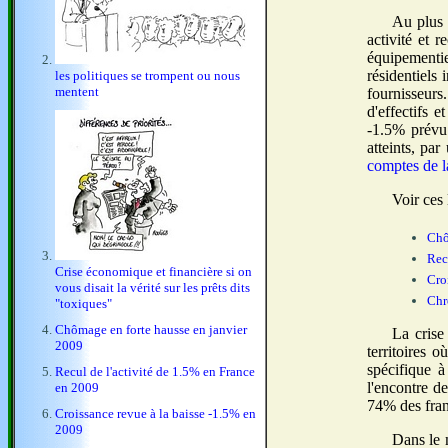
Au plus f
activité et r
équipementie
résidentiels
les politiques se trompent ou nous
mentent
fournisseurs
d'effectifs 
-1.5% prévu 
atteints, par
comptes de l
Voir ces 
Chô
Rec
Crise économique et financière si on
Cro
vous disait la vérité sur les prêts dits
Chr
"toxiques"
Chômage en forte hausse en janvier
La crise
2009
territoires 
spécifique à
Recul de l'activité de 1.5% en France
l'encontre de
en 2009
74% des fra
Croissance revue à la baisse -1.5% en
2009
Dans le 